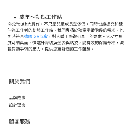
成年～動態工作站
Kid2Youth大將作，不只是兒童成長型傢俱，同時也能擴充和延
伸為工作者的動態工作站，我們專精於孩童學齡階段的需求，也
同時符合
德國IGR協會
，對人體工學辦公桌上的要求。大尺寸角
度可調桌面、快速升降切換坐姿與站姿，能有效的保護脊椎，減
輕肩頸手臂的壓力，提供您更舒適的工作體驗。
關於我們
品牌故事
設計理念
顧客服務