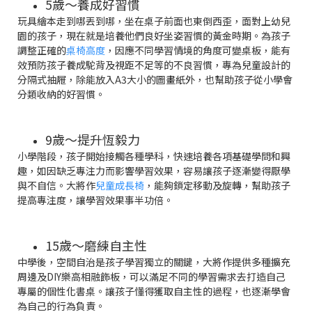
5歲～養成好習慣
玩具繪本走到哪丟到哪，坐在桌子前面也東倒西歪，面對上幼兒
園的孩子，現在就是培養他們良好坐姿習慣的黃金時期。為孩子
調整正確的
桌椅高度
，因應不同學習情境的角度可變桌板，能有
效預防孩子養成駝背及視距不足等的不良習慣，專為兒童設計的
分隔式抽屜，除能放入A3大小的圖畫紙外，也幫助孩子從小學會
分類收納的好習慣。
9歲～提升恆毅力
小學階段，孩子開始接觸各種學科，快速培養各項基礎學問和興
趣，如因缺乏專注力而影響學習效果，容易讓孩子逐漸變得厭學
與不自信。大將作
兒童成長椅
，能夠鎖定移動及旋轉，幫助孩子
提高專注度，讓學習效果事半功倍。
15歲～磨練自主性
中學後，空間自治是孩子學習獨立的關鍵，大將作提供多種擴充
周邊及DIY樂高相融飾板，可以滿足不同的學習需求去打造自己
專屬的個性化書桌。讓孩子懂得獲取自主性的過程，也逐漸學會
為自己的行為負責。