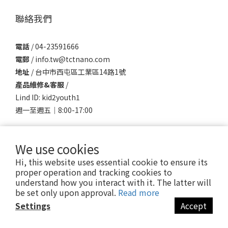
聯絡我們
電話
/ 04-23591666
電郵
/ info.tw@tctnano.com
地址
/ 台中市西屯區工業區14路1號
產品維修&客服
/
Lind ID: kid2youth1
週一至週五｜8:00-17:00
We use cookies
Hi, this website uses essential cookie to ensure its
proper operation and tracking cookies to
understand how you interact with it. The latter will
be set only upon approval.
Read more
$
TWD
English
Settings
Accept