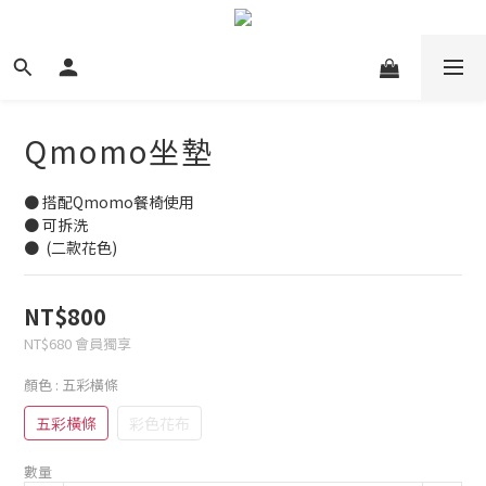
Qmomo坐墊
● 搭配Qmomo餐椅使用
● 可拆洗
●  (二款花色)
NT$800
NT$680
會員獨享
顏色
: 五彩橫條
五彩橫條
彩色花布
數量