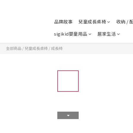
品牌故事
兒童成長桌椅
收納 / 
sigikid嬰童用品
居家生活
全部商品
/
兒童成長桌椅
/
成長椅