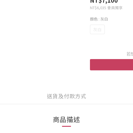
NT$7,100
NT$6,035
會員獨享
顏色
: 灰白
灰白
若
送貨及付款方式
商品描述