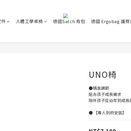
配件
人體工學桌椅
德國Satch 背包
德國 Ergobag 護
UNO椅
●精准調節
貼合孩子成長需求
陪伴孩子從幼年到成長
● 【專人到府安裝】