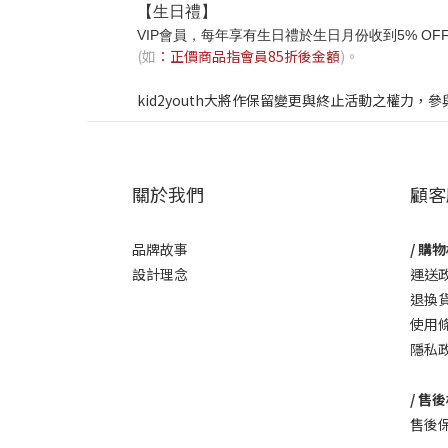
【生日禮】
VIP會員，每年享有生日禮於生日月份收到5% OF
(如
：正價商品指會員85折後金額
)。
kid2youth大將作保留變更與終止活動之權力
關於我們
顧客
品牌故事
/ 購物
設計理念
運送
退換
使用
隱私
/ 售後
售後