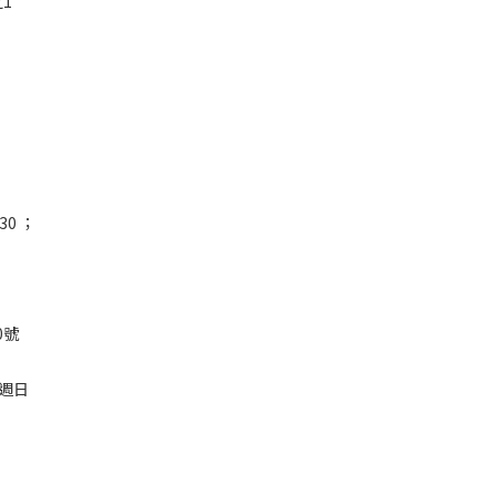
1
30 ；
0號
；週日