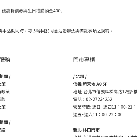
F 優惠折價券與生日禮購物金400。
，參與本活動同時，亦即等同於同意活動辦法與備註事項之規範。
服務
門市專櫃
相關 /
/ 北部 /
政策
信義 新天地 A8 5F
貨政策
地址: 台北市信義區松高路12號5
條款
電話：02-27234252
政策
營業時間: 週日~週四11：00-21：
週五~週六11：00-22：00
相關 /
保證
新北 林口門市