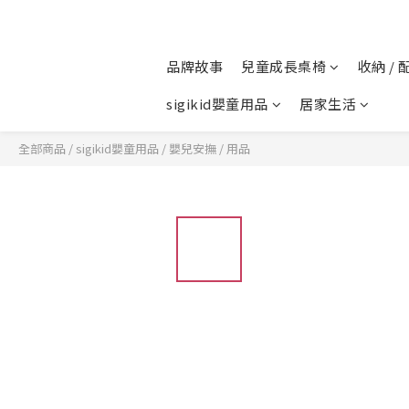
品牌故事
兒童成長桌椅
收納 / 
sigikid嬰童用品
居家生活
全部商品
/
sigikid嬰童用品
/
嬰兒安撫 / 用品