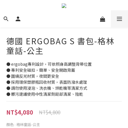
德國 ERGOBAG S 書包-格林
童話-公主
● ergobag專利設計，可依照身高調整背帶位置
● 專利安全磁扣，簡單、安全開啟背蓋
● 圍繞反光材質，夜間更安全
● 採用環保塑膠瓶回收材質，表面防潑水處理
● 請勿使用浸泡、洗衣機、烘乾機等清潔方式
● 髒污建議使用中性清潔劑局部清潔、陰乾
NT$4,080
NT$4,800
顏色
: 格林童話-公主