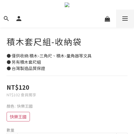
積木套尺組-收納袋
● 僅供收納 積木-三角尺、積木-量角器等文具
● 另有積木套尺組
● 台灣製造品質保證
NT$120
NT$102
會員獨享
顏色
: 快樂王國
快樂王國
數量