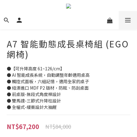
A7 智能動態成長桌椅組 (EGO
網椅)
●【可升降高度 61~126/cm】
● AI 智能成長系統，自動調整年齡適用桌高
● 觸控式面板，六組記憶，適用全家的桌子
● 紐澳進口 MDF P2 版材，防眩、防刮桌面
● 前桌版-無段式角度桿設計
● 雙馬達-三節式升降柱設計
● 全幅式-緩衝設計大抽屜
NT$67,200
NT$84,000