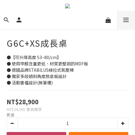
G6C+XS成長桌
●【可升降高度 53~80/cm】
● 使用甲醛含量更低、材質更堅固的MDF板
● 德國品牌STABILUS線拉式氣壓棒
● 獨家多段傾斜角度掀桌板設計
● 活動書檔設計(無筆槽)
NT$28,900
NT$24,565
會員獨享
數量