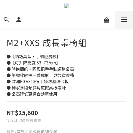
M2+XXS 成長桌椅組
●【精巧桌型，手調經濟款】
●【可升降高度 53~73/cm】
● 時尚簡約，圓弧把手手動調整桌高
● 筆槽收納抽一體成形，更節省體積
● 歐洲E0 V313低甲醛防潮環保板
● 獨家多段傾斜角度掀桌板設計
● 桌高降低更適合幼童使用
NT$25,600
NT$21,760
會員獨享
顏色
: 雪衫／湖水綠 (BABO椅)