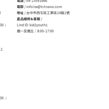
電話
/ 04-23591666
電郵
/ info.tw@tctnano.com
樓
地址
/ 台中市西屯區工業區14路1號
產品維修&客服
/
30；
Lind ID: kid2youth1
週一至週五｜8:00-17:00
1
30 ；