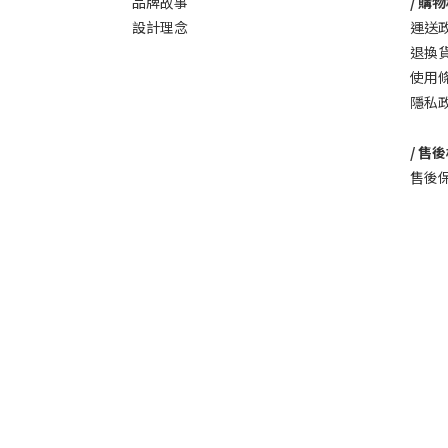
品牌故事
/ 購物
設計理念
運送
退換
使用
隱私
/ 售後
售後