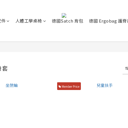
配件
人體工學桌椅
德國Satch 背包
德國 Ergobag 護
椅套
Member Price