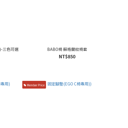
)-三色可選
BABO椅 蘇格蘭紋椅套
NT$850
Member Price