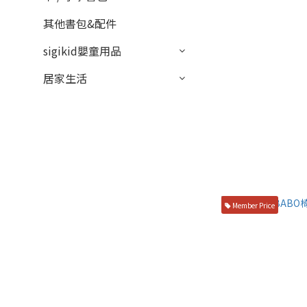
其他書包&配件
sigikid嬰童用品
居家生活
Member Price