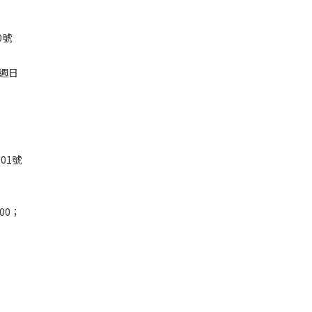
0號
；週日
01號
00；