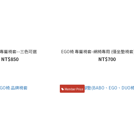
 專屬椅套--三色可選
EGO椅 專屬椅套-網椅專用 (僅坐墊椅套
NT$850
NT$700
Member Price