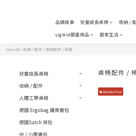
品牌故事
兒童成長桌椅
收納 / 
sigikid嬰童用品
居家生活
View All
/
收納 / 配件
/
桌椅配件 / 椅套
桌椅配件 / 
兒童成長桌椅
收納 / 配件
Member Price
人體工學桌椅
德國 Ergobag 護脊書包
德國Satch 背包
中 / 小學書包