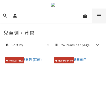
兒童側 / 背包
Sort by
24 Items per page
Member Price
Member Price