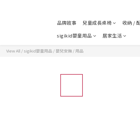
品牌故事
兒童成長桌椅
收納 / 
sigikid嬰童用品
居家生活
View All
/
sigikid嬰童用品
/
嬰兒安撫 / 用品