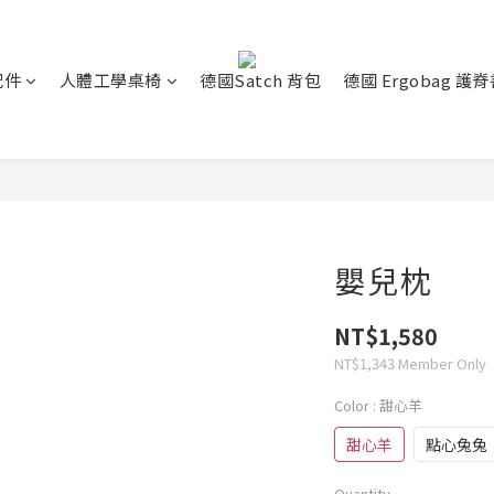
配件
人體工學桌椅
德國Satch 背包
德國 Ergobag 護
嬰兒枕
NT$1,580
NT$1,343
Member Only
Color
: 甜心羊
甜心羊
點心兔兔
Quantity