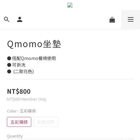
Qmomo坐墊
● 搭配Qmomo餐椅使用
● 可拆洗
●  (二款花色)
NT$800
NT$680
Member Only
Color
: 五彩橫條
五彩橫條
彩色花布
Quantity