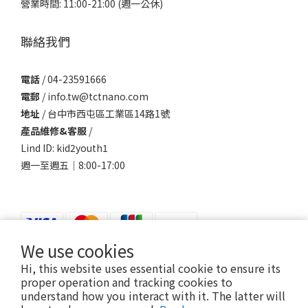
營業時間: 11:00-21:00 (週一公休)
聯絡我們
電話
/ 04-23591666
電郵
/ info.tw@tctnano.com
地址
/ 台中市西屯區工業區14路1號
產品維修&客服
/
Lind ID: kid2youth1
週一至週五｜8:00-17:00
We use cookies
Hi, this website uses essential cookie to ensure its
$
TWD
English
proper operation and tracking cookies to
understand how you interact with it. The latter will