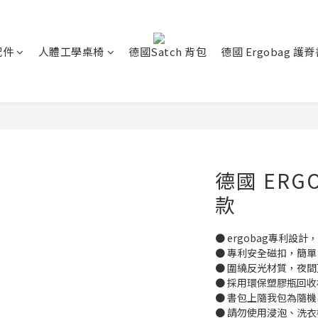
配件
人體工學桌椅
德國Satch 背包
德國 Ergobag 護
德國 ERG
款
● ergobag專利設
● 專利安全磁扣，簡
● 圍繞反光材質，夜
● 採用環保塑膠瓶回
● 書包上隨我包為隨機
● 請勿使用浸泡、洗