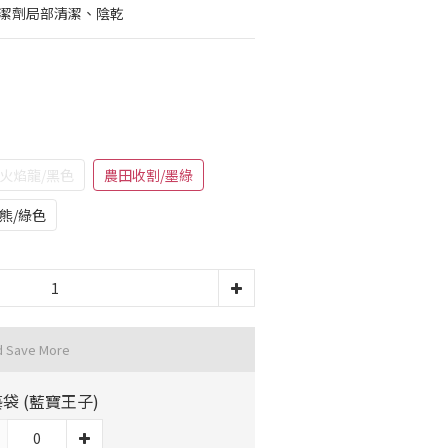
清潔劑局部清潔、陰乾
火焰龍/黑色
農田收割/墨綠
熊/綠色
d Save More
袋 (藍寶王子)