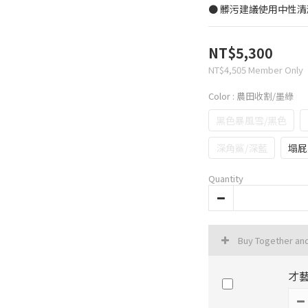
● 髒污建議使用中性
NT$5,300
NT$4,505
Member Only
Color
: 農田收割/墨綠
黑色暴風雪/黑色
深角鯊/深藍
塌屁
Quantity
Buy Together an
才藝