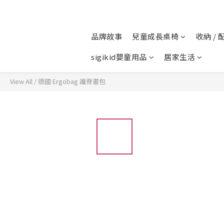
品牌故事
兒童成長桌椅
收納 / 
sigikid嬰童用品
居家生活
View All
/
德國 Ergobag 護脊書包