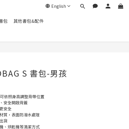
English
脊書包
其他書包&配件
BUY NOW
OBAG S 書包-男孩
計，可依照身高調整背帶位置
單、安全開啟背蓋
間更安全
收材質，表面防潑水處理
出貨
衣機、烘乾機等清潔方式