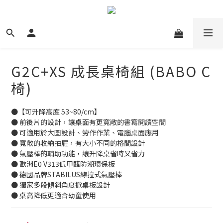
G2C+XS 成長桌椅組 (BABO C
椅)
●【可升降高度 53~80/cm】
● 前後片的設計，讓桌面有更寬敞的書寫閱讀空間
● 可適用於大圖設計、勞作作業、電腦桌面應用
● 寬敞的收納抽屜，有大小不同的格間設計
● 氣壓棒的輔助功能，讓升降桌省時又省力
● 歐洲E0 V313低甲醛防潮環保板
● 德國品牌STABILUS線拉式氣壓棒
● 獨家多段傾斜角度掀桌板設計
● 桌高降低更適合幼童使用