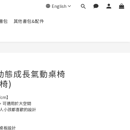
English
脊書包
其他書包&配件
BUY NOW
S 動態成長氣動桌椅
椅)
/cm】
度，可適用於大空間
大人小孩都喜歡的設計
掀桌板設計