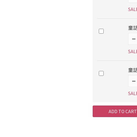
SAL
童話
SAL
童話
SAL
ADD TO CART