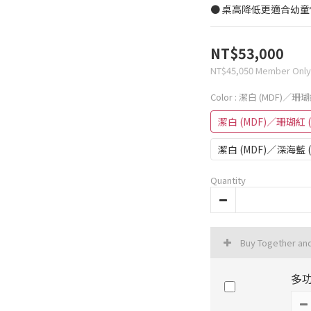
● 桌高降低更適合幼童
NT$53,000
NT$45,050
Member Only
Color
: 潔白 (MDF)／珊瑚
潔白 (MDF)／珊瑚紅 
潔白 (MDF)／深海藍 
Quantity
Buy Together an
多