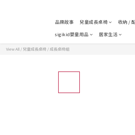
品牌故事
兒童成長桌椅
收納 / 
sigikid嬰童用品
居家生活
View All
/
兒童成長桌椅
/
成長桌椅組